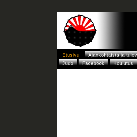
Etusivu
Ajankohtaista ja tule
Judo
Facebook
Koulutus