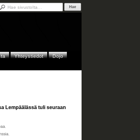
sta
Yhteystiedot
Dojo
sa Lempäälässä tuli seuraan
eaa.
nssia.