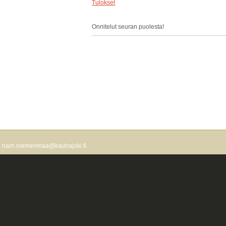
Tulokset
Onnitelut seuran puolesta!
a: harri.niemenmaa@kauhajoki.fi