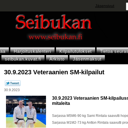
Jäsensivut
vaa
Harjoituskalenteri
Kilpailutulokset
Tietoa seura
seibukan.kuvat.fi
Arkisto
Jäsenmaksut
30.9.2023 Veteraanien SM-kilpailut
30.9.2023
30.9.2023 Veteraanien SM-kilpailus
mitaleita
Sarjassa M5M6-90 kg Sami Rintala saavutti hop
Sarjassa M1M2-73 kg Antton Rintala saavutti pro