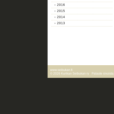
2016
2015
2014
2013
www.seibukan.fi
©
2026 Kurikan Seibukan ry
Palaute sivuist