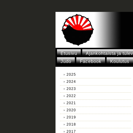
Etusivu
Ajankohtaista ja tule
Judo
Facebook
Koulutus
2025
2024
2023
2022
2021
2020
2019
2018
2017