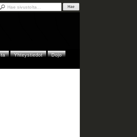
sta
Yhteystiedot
Dojo