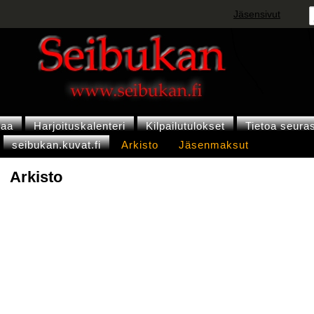
Jäsensivut
vaa
Harjoituskalenteri
Kilpailutulokset
Tietoa seura
seibukan.kuvat.fi
Arkisto
Jäsenmaksut
Arkisto