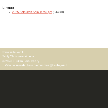
Liitteet
2025 Seibukan Shiai kutsu.pdf
(344 kB)
www.seibukan.fi
Tehty Yhdistysavaimella
©
2026 Kurikan Seibukan ry
Palaute sivuista: harri.niemenmaa@kauhajoki.fi